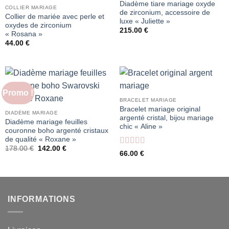
Diadème tiare mariage oxyde
COLLIER MARIAGE
de zirconium, accessoire de
Collier de mariée avec perle et
luxe « Juliette »
oxydes de zirconium
215.00
€
« Rosana »
44.00
€
Promo !
BRACELET MARIAGE
Bracelet mariage original
DIADÈME MARIAGE
argenté cristal, bijou mariage
Diadème mariage feuilles
chic « Aline »
couronne boho argenté cristaux
de qualité « Roxane »
Le
Le
178.00
€
142.00
€
Note
4
66.00
€
prix
prix
sur 5
initial
actuel
était :
est :
178.00 €.
142.00 €.
INFORMATIONS