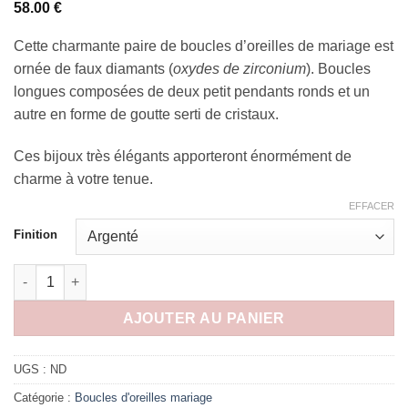
58.00
€
Cette charmante paire de boucles d’oreilles de mariage est
ornée de faux diamants (
oxydes de zirconium
). Boucles
longues composées de deux petit pendants ronds et un
autre en forme de goutte serti de cristaux.
Ces bijoux très élégants apporteront énormément de
charme à votre tenue.
EFFACER
Finition
quantité de Boucles d’oreilles longues or ou argent, accessoir
AJOUTER AU PANIER
UGS :
ND
Catégorie :
Boucles d'oreilles mariage