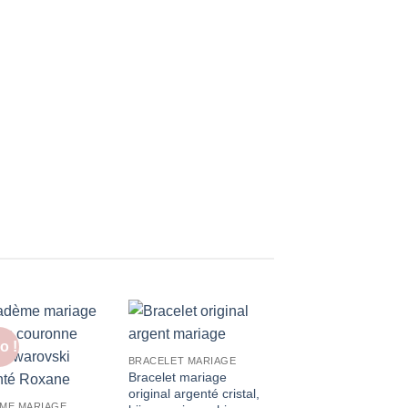
BOUCLES D'OREILLES
Boucles d’oreilles l
argent, accessoires
« Angelina »
58.00
€
o !
BRACELET MARIAGE
Bracelet mariage
original argenté cristal,
ME MARIAGE