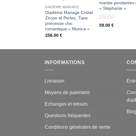
mariée pendantes c
DIADÈME MARIAGE
« Stéphanie »
Diadème Mariage Cristal
Zircon et Perles, Tiare
princesse chic
Note
5
sur 5
59.00
€
romantique « Monica »
256.00
€
INFORMATIONS
CON
Livraison
Entr
Moyens de paiement
Comm
dia
Echanges et retours
Blo
Questions fréquentes
Conditions générales de vente