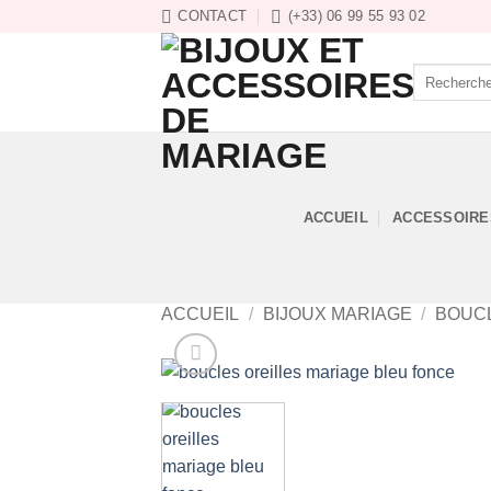
Passer
CONTACT
(+33) 06 99 55 93 02
au
contenu
Recherche
pour :
ACCUEIL
ACCESSOIRE
ACCUEIL
/
BIJOUX MARIAGE
/
BOUCL