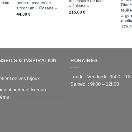
accessoire de luxe
ristal
perle et oxydes de
Diad
« Juliette »
zirconium « Rosana »
feuil
215.00
€
44.00
€
argen
quali
178.
SEILS & INSPIRATION
HORAIRES
Lundi – Vendredi : 9h00 – 18
etient de vos bijoux
Samedi : 9h00 – 12h00
ent porter et fixer un
dème
g