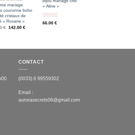
bijou mariage chic
ème mariage
« Aline »
les couronne boho
té cristaux de
té « Roxane »
Note
4
66.00
€
sur 5
Le
Le
00
€
142.00
€
prix
prix
initial
actuel
était :
est :
178.00 €.
142.00 €.
CONTACT
h00
(0033) 6 99559302
Email :
aurorasecrets06@gmail.com