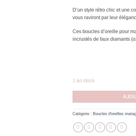
D’un style rétro chic et une c
vous raviront par leur élégan
Ces boucles d’oreille pour m
incrustés de faux diamants (
o
1 en stock
AJOU
Catégorie :
Boucles d'oreilles maria