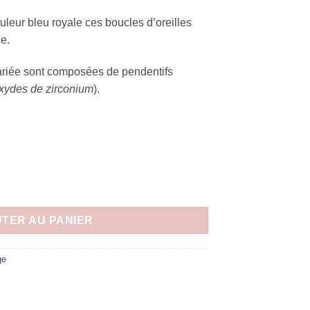
ouleur bleu royale ces boucles d’oreilles
ce.
ariée sont composées de pendentifs
xydes de zirconium
).
TER AU PANIER
ge