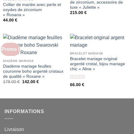
de zirconium, accessoire de
Collier de mariée avec perle et
luxe « Juliette »
oxydes de zirconium
215.00
€
« Rosana »
44.00
€
Promo !
BRACELET MARIAGE
Bracelet mariage original
DIADÈME MARIAGE
argenté cristal, bijou mariage
Diadème mariage feuilles
chic « Aline »
couronne boho argenté cristaux
de qualité « Roxane »
Le
Le
178.00
€
142.00
€
Note
4
66.00
€
prix
prix
sur 5
initial
actuel
était :
est :
178.00 €.
142.00 €.
INFORMATIONS
Livraison