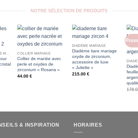
NOTRE SÉLECTION DE PRODUITS
Prom
DIADÈME MARIAGE
Diadème tiare mariage
BOUCLES D'OREILLES MARIAGE
COLLIER MARIAGE
oxyde de zirconium,
pour
Collier de mariée avec
DIADÈ
accessoire de luxe
ristal
perle et oxydes de
Diad
« Juliette »
zirconium « Rosana »
feuil
215.00
€
44.00
€
argen
quali
178.
SEILS & INSPIRATION
HORAIRES