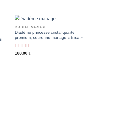
DIADÈME MARIAGE
Promo !
Diadème princesse cristal qualité
premium, couronne mariage « Elisa »
s
Note
5
sur 5
188.00
€
DIADÈME MARIAGE
Tiare mariage argent
luxe incrusté de cris
« Emma »
Note
5
sur 5
Le
L
210.00
€
156.00
€
prix
p