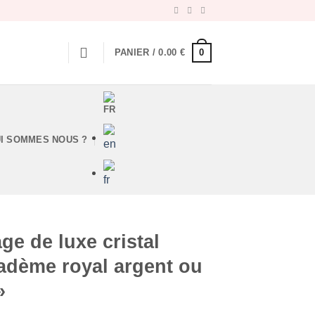
0
PANIER /
0.00
€
I SOMMES NOUS ?
e de luxe cristal
iadème royal argent ou
»