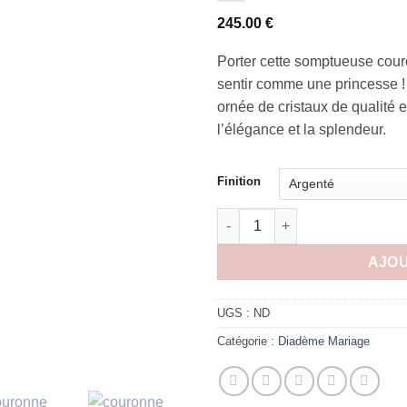
245.00
€
Porter cette somptueuse cou
sentir comme une princesse 
ornée de cristaux de qualité 
l’élégance et la splendeur.
Finition
quantité de Couronne mariage d
AJOU
UGS :
ND
Catégorie :
Diadème Mariage