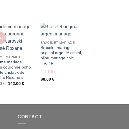
initial
a
était :
e
210.00 €.
1
o !
BRACELET MARIAGE
Bracelet mariage
original argenté cristal,
ME MARIAGE
bijou mariage chic
ème mariage
« Aline »
les couronne boho
té cristaux de
té « Roxane »
Note
4
66.00
€
sur 5
Le
Le
00
€
142.00
€
prix
prix
initial
actuel
était :
est :
178.00 €.
142.00 €.
CONTACT