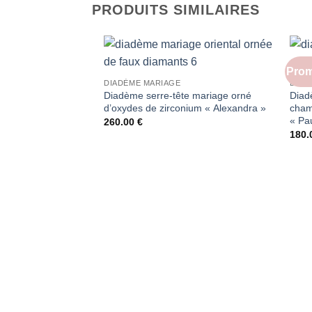
PRODUITS SIMILAIRES
Prom
DIADÈME MARIAGE
DIAD
Diadème serre-tête mariage orné
Diad
d’oxydes de zirconium « Alexandra »
cham
« Pau
260.00
€
180.