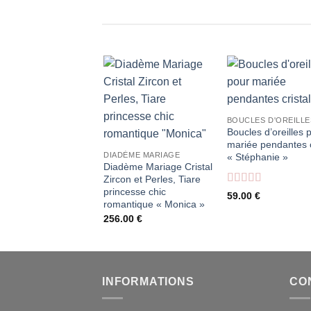
Boucles d’oreilles 
mariée pendantes c
DIADÈME MARIAGE
« Stéphanie »
Diadème Mariage Cristal
Zircon et Perles, Tiare
princesse chic
Note
5
sur 5
59.00
€
romantique « Monica »
256.00
€
INFORMATIONS
CON