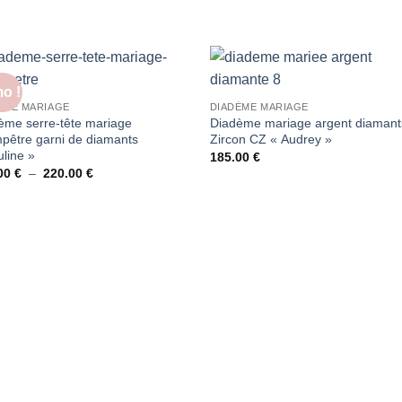
o !
ÈME MARIAGE
DIADÈME MARIAGE
ème serre-tête mariage
Diadème mariage argent diamant
pêtre garni de diamants
Zircon CZ « Audrey »
line »
185.00
€
Plage
00
€
–
220.00
€
de
prix :
180.00 €
à
220.00 €