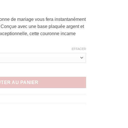
ronne de mariage vous fera instantanément
! Conçue avec une base plaquée argent et
exceptionnelle, cette couronne incarne
EFFACER
e luxe cristal haute qualité diadème royal argent ou doré "Adria
TER AU PANIER