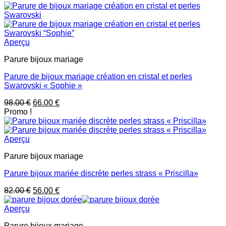
initial
actuel
était :
est :
112.00 €.
80.00 €.
Aperçu
Parure bijoux mariage
Parure de bijoux mariage création en cristal et perles
Swarovski « Sophie »
Le
Le
98.00
€
66.00
€
prix
prix
Promo !
initial
actuel
était :
est :
98.00 €.
66.00 €.
Aperçu
Parure bijoux mariage
Parure bijoux mariée discrète perles strass « Priscilla»
Le
Le
82.00
€
56.00
€
prix
prix
initial
actuel
Aperçu
était :
est :
Parure bijoux mariage