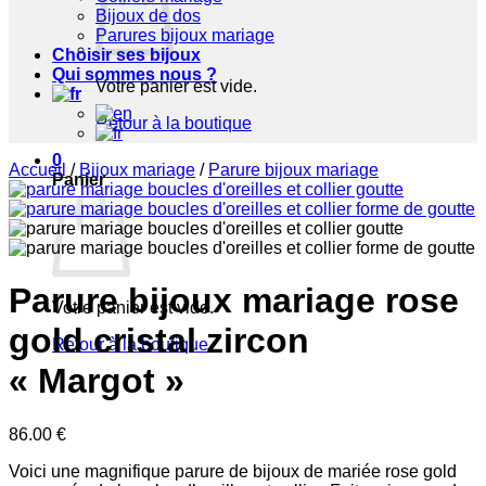
Bijoux de dos
Parures bijoux mariage
Choisir ses bijoux
Qui sommes nous ?
Votre panier est vide.
Retour à la boutique
0
Accueil
/
Bijoux mariage
/
Parure bijoux mariage
Panier
Parure bijoux mariage rose
Votre panier est vide.
gold cristal zircon
Retour à la boutique
« Margot »
86.00
€
Voici une magnifique parure de bijoux de mariée rose gold