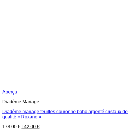
Aperçu
Diadème Mariage
Diadème mariage feuilles couronne boho argenté cristaux de
qualité « Roxane »
Le
Le
178.00
€
142.00
€