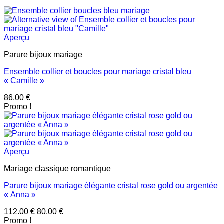
Aperçu
Parure bijoux mariage
Ensemble collier et boucles pour mariage cristal bleu
« Camille »
86.00
€
Promo !
Aperçu
Mariage classique romantique
Parure bijoux mariage élégante cristal rose gold ou argentée
« Anna »
Le
Le
112.00
€
80.00
€
prix
prix
Promo !