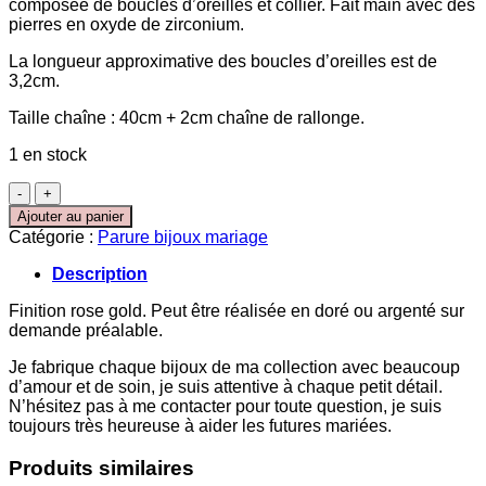
composée de boucles d’oreilles et collier. Fait main avec des
pierres en oxyde de zirconium.
La longueur approximative des boucles d’oreilles est de
3,2cm.
Taille chaîne : 40cm + 2cm chaîne de rallonge.
1 en stock
quantité
de
Ajouter au panier
Parure
Catégorie :
Parure bijoux mariage
bijoux
mariage
Description
rose
gold
Finition rose gold. Peut être réalisée en doré ou argenté sur
cristal
demande préalable.
zircon
"Margot"
Je fabrique chaque bijoux de ma collection avec beaucoup
d’amour et de soin, je suis attentive à chaque petit détail.
N’hésitez pas à me contacter pour toute question, je suis
toujours très heureuse à aider les futures mariées.
Produits similaires