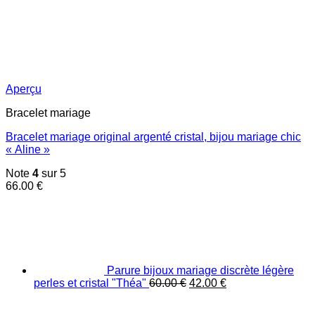
Aperçu
Bracelet mariage
Bracelet mariage original argenté cristal, bijou mariage chic
« Aline »
Note
4
sur 5
66.00
€
Parure bijoux mariage discrète légère
Le
Le
perles et cristal "Théa"
60.00
€
42.00
€
prix
prix
initial
actuel