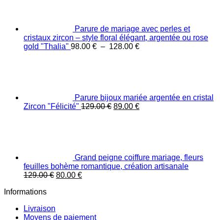
était :
est :
60.00 €.
42.00 €.
Parure de mariage avec perles et
cristaux zircon – style floral élégant, argentée ou rose
Plage
gold "Thalia"
98.00
€
–
128.00
€
de
prix :
98.00 €
à
128.00 €
Parure bijoux mariée argentée en cristal
Le
Le
Zircon "Félicité"
129.00
€
89.00
€
prix
prix
initial
actuel
était :
est :
129.00 €.
89.00 €.
Grand peigne coiffure mariage, fleurs
feuilles bohème romantique, création artisanale
Le
Le
129.00
€
80.00
€
prix
prix
Informations
initial
actuel
était :
est :
Livraison
129.00 €.
80.00 €.
Moyens de paiement