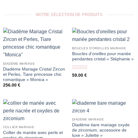
NOTRE SÉLECTION DE PRODUITS
BOUCLES D'OREILLES MARIAGE
Boucles d’oreilles pour mariée
pendantes cristal « Stéphanie »
DIADÈME MARIAGE
Diadème Mariage Cristal Zircon
et Perles, Tiare princesse chic
Note
5
sur 5
59.00
€
romantique « Monica »
256.00
€
DIADÈME MARIAGE
Diadème tiare mariage oxyde
COLLIER MARIAGE
de zirconium, accessoire de
Collier de mariée avec perle et
luxe « Juliette »
oxydes de zirconium