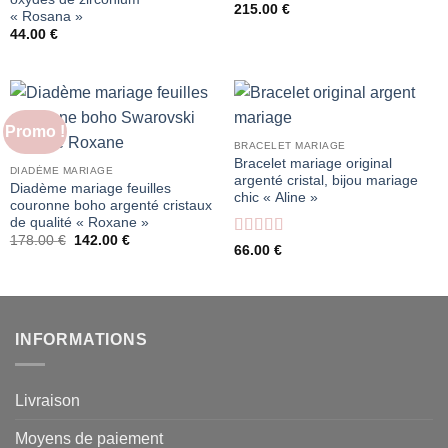
215.00
€
« Rosana »
44.00
€
Promo !
BRACELET MARIAGE
Bracelet mariage original
DIADÈME MARIAGE
argenté cristal, bijou mariage
Diadème mariage feuilles
chic « Aline »
couronne boho argenté cristaux
de qualité « Roxane »
Le
Le
178.00
€
142.00
€
Note
4
66.00
€
prix
prix
sur 5
initial
actuel
était :
est :
178.00 €.
142.00 €.
INFORMATIONS
Livraison
Moyens de paiement