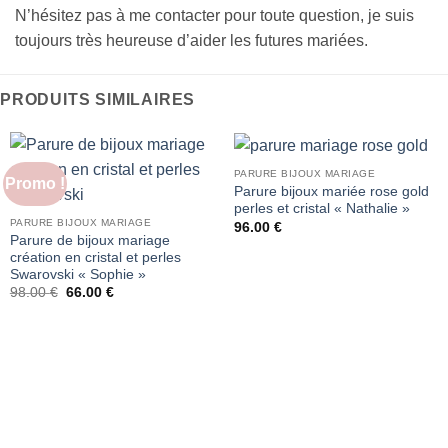
N’hésitez pas à me contacter pour toute question, je suis
toujours très heureuse d’aider les futures mariées.
PRODUITS SIMILAIRES
PARURE BIJOUX MARIAGE
Promo !
Parure bijoux mariée rose gold
perles et cristal « Nathalie »
PARURE BIJOUX MARIAGE
96.00
€
Parure de bijoux mariage
création en cristal et perles
Swarovski « Sophie »
Le
Le
98.00
€
66.00
€
prix
prix
initial
actuel
était :
est :
98.00 €.
66.00 €.