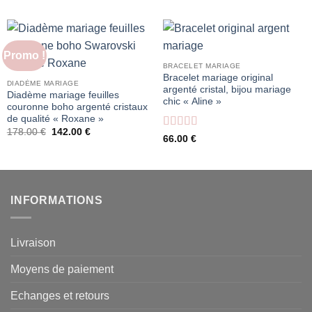
Promo !
BRACELET MARIAGE
Bracelet mariage original
DIADÈME MARIAGE
argenté cristal, bijou mariage
Diadème mariage feuilles
chic « Aline »
couronne boho argenté cristaux
de qualité « Roxane »
Le
Le
178.00
€
142.00
€
Note
4
66.00
€
prix
prix
sur 5
initial
actuel
était :
est :
178.00 €.
142.00 €.
INFORMATIONS
Livraison
Moyens de paiement
Echanges et retours