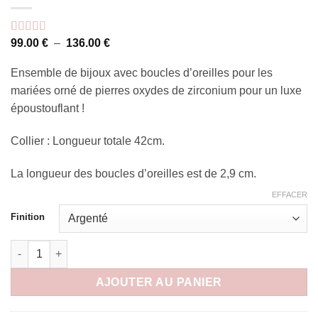
Plage
Noté
2
99.00
5
sur 5
€
–
136.00
€
de
basé sur
prix :
notations
Ensemble de bijoux avec boucles d’oreilles pour les
99.00 €
client
à
mariées orné de pierres oxydes de zirconium pour un luxe
136.00 €
époustouflant !
Collier : Longueur totale 42cm.
La longueur des boucles d’oreilles est de 2,9 cm.
EFFACER
Finition
quantité de Parure bijoux mariage ornés oxydes de zirconium 
AJOUTER AU PANIER