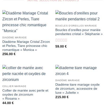
NOTRE SÉLECTION DE PRODUITS
BOUCLES D'OREILLES MARIAGE
Boucles d’oreilles pour mariée
pendantes cristal « Stéphanie »
DIADÈME MARIAGE
Diadème Mariage Cristal Zircon
et Perles, Tiare princesse chic
Note
5
sur 5
59.00
€
romantique « Monica »
256.00
€
DIADÈME MARIAGE
Diadème tiare mariage oxyde
COLLIER MARIAGE
de zirconium, accessoire de
Collier de mariée avec perle et
luxe « Juliette »
oxydes de zirconium
215.00
€
« Rosana »
44.00
€