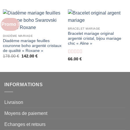
Promo !
BRACELET MARIAGE
Bracelet mariage original
DIADÈME MARIAGE
argenté cristal, bijou mariage
Diadème mariage feuilles
chic « Aline »
couronne boho argenté cristaux
de qualité « Roxane »
Le
Le
178.00
€
142.00
€
Note
4
66.00
€
prix
prix
sur 5
initial
actuel
était :
est :
178.00 €.
142.00 €.
INFORMATIONS
Livraison
Moyens de paiement
Echanges et retours