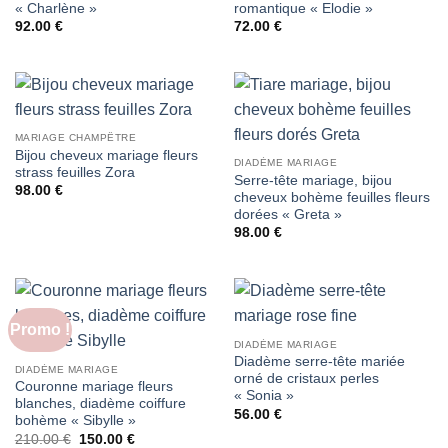
« Charlène »
romantique « Elodie »
92.00
€
72.00
€
MARIAGE CHAMPÊTRE
Bijou cheveux mariage fleurs
DIADÈME MARIAGE
strass feuilles Zora
Serre-tête mariage, bijou
98.00
€
cheveux bohème feuilles fleurs
dorées « Greta »
98.00
€
Promo !
DIADÈME MARIAGE
Diadème serre-tête mariée
DIADÈME MARIAGE
orné de cristaux perles
Couronne mariage fleurs
« Sonia »
blanches, diadème coiffure
56.00
€
bohème « Sibylle »
Le
Le
210.00
€
150.00
€