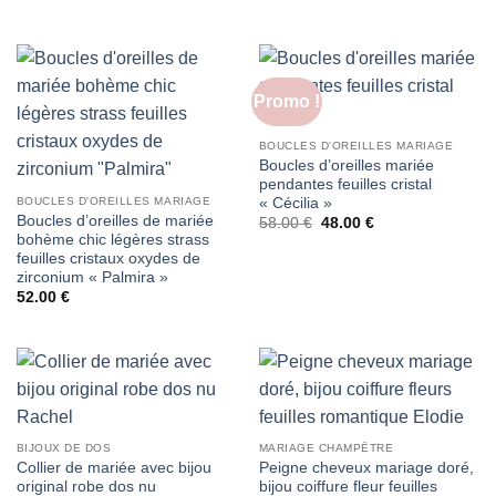
prix
prix
initial
actuel
était :
est :
58.00 €.
48.00 €.
Promo !
BOUCLES D'OREILLES MARIAGE
Boucles d’oreilles mariée
pendantes feuilles cristal
« Cécilia »
BOUCLES D'OREILLES MARIAGE
Boucles d’oreilles de mariée
Le
Le
58.00
€
48.00
€
prix
prix
bohème chic légères strass
initial
actuel
feuilles cristaux oxydes de
était :
est :
zirconium « Palmira »
58.00 €.
48.00 €.
52.00
€
BIJOUX DE DOS
MARIAGE CHAMPÊTRE
Collier de mariée avec bijou
Peigne cheveux mariage doré,
original robe dos nu
bijou coiffure fleur feuilles