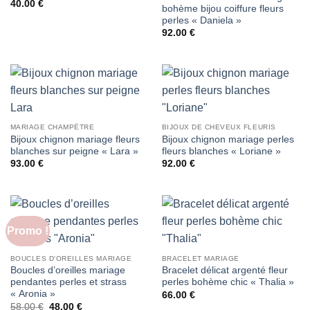
40.00
€
bohème bijou coiffure fleurs
perles « Daniela »
92.00
€
MARIAGE CHAMPÊTRE
BIJOUX DE CHEVEUX FLEURIS
Bijoux chignon mariage fleurs
Bijoux chignon mariage perles
blanches sur peigne « Lara »
fleurs blanches « Loriane »
93.00
€
92.00
€
Promo !
BOUCLES D'OREILLES MARIAGE
BRACELET MARIAGE
Boucles d’oreilles mariage
Bracelet délicat argenté fleur
pendantes perles et strass
perles bohème chic « Thalia »
« Aronia »
66.00
€
Le
Le
58.00
€
48.00
€