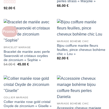
perles strass « Marjolie »
66.00
€
Note
5
sur 5
92.00
€
Promo !
MARIAGE BOHÈME CHIC
Bijou coiffure mariée fleurs
BRACELET MARIAGE
feuilles, pince cheveux bohème
Bracelet de mariée avec perle
chic « Lou »
Swarovski et cristaux oxydes
82.00
€
de zirconium « Sophie »
Le
Le
54.00
€
45.00
€
prix
prix
initial
actuel
était :
est :
54.00 €.
45.00 €.
COLLIER MARIAGE
Collier mariée rose gold cristal
MARIAGE BOHÈME CHIC
Oxyde de zirconium « Giselle »
Accessoire cheveux mariage