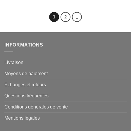
prix
prix
initial
actuel
était :
est :
210.00 €.
150.00 €.
1
2
INFORMATIONS
Livraison
Moyens de paiement
Echanges et retours
Questions fréquentes
Conditions générales de vente
Mentions légales